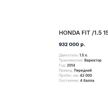
HONDA FIT /1.5 
932 000
р.
Двигатель:
1.5 л.
Трансмиссия:
Вариатор
Год:
2014
Привод:
Передний
Пробег, км:
42 000
Состояние:
4 балла